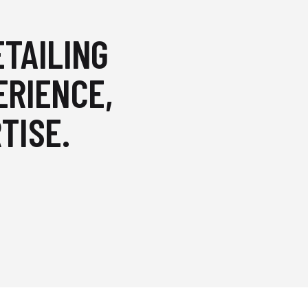
ETAILING
ERIENCE,
TISE.