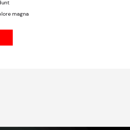
dunt
olore magna